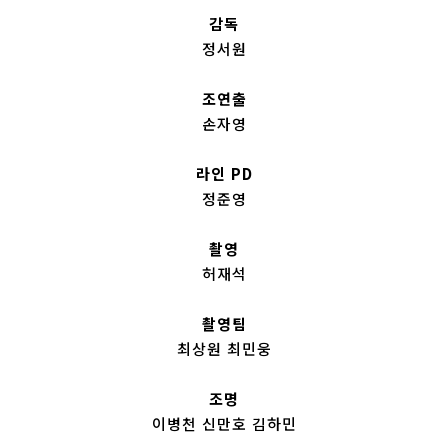
감독
정서원
조연출
손자영
라인 PD
정준영
촬영
허재석
촬영팀
최상원 최민웅
조명
이병천 신만호 김하민