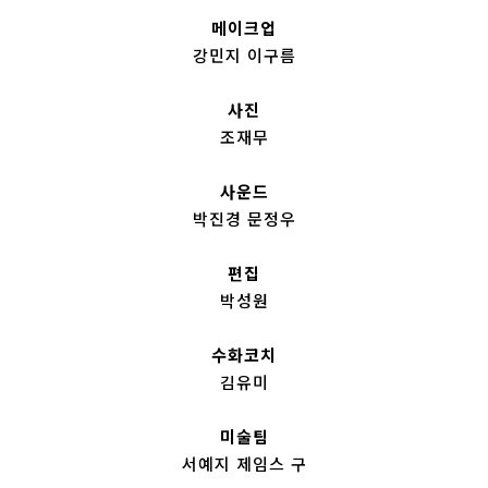
메이크업
강민지 이구름
사진
조재무
사운드
박진경 문정우
편집
박성원
수화코치
김유미
미술팀
서예지 제임스 구